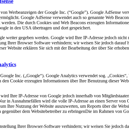
dsense
 von Werbeanzeigen der Google Inc. (“Google”). Google AdSense verw
e ermöglicht. Google AdSense verwendet auch so genannte Web Beacon
t werden. Die durch Cookies und Web Beacons erzeugten Informationen 
gle in den USA übertragen und dort gespeichert.
le weiter gegeben werden. Google wird Ihre IP-Adresse jedoch nicht 
lung Ihrer Browser Software verhindern; wir weisen Sie jedoch darauf h
ser Website erklären Sie sich mit der Bearbeitung der über Sie erhob
alytics
 Google Inc. („Google“). Google Analytics verwendet sog. „Cookies“, 
h den Cookie erzeugten Informationen über Ihre Benutzung dieser Web
 wird Ihre IP-Adresse von Google jedoch innerhalb von Mitgliedstaate
r in Ausnahmefällen wird die volle IP-Adresse an einen Server von G
, um Ihre Nutzung der Website auszuwerten, um Reports über die Websi
n gegenüber dem Websitebetreiber zu erbringenDie im Rahmen von Goog
tellung Ihrer Browser-Software verhindern; wir weisen Sie jedoch dara