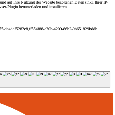
und auf Ihre Nutzung der Website bezogenen Daten (inkl. Ihrer IP-
er-Plugin herunterladen und installieren
475-de4ddf5282e8,ff554f88-e30b-4209-86b2-9b651829bddb