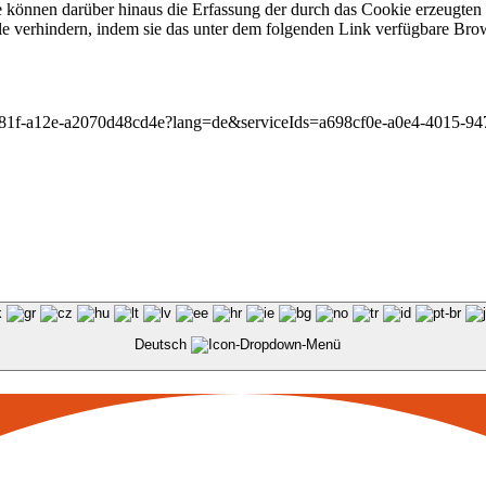
 können darüber hinaus die Erfassung der durch das Cookie erzeugten 
 verhindern, indem sie das unter dem folgenden Link verfügbare Brows
-481f-a12e-a2070d48cd4e?lang=de&serviceIds=a698cf0e-a0e4-4015-9
Deutsch