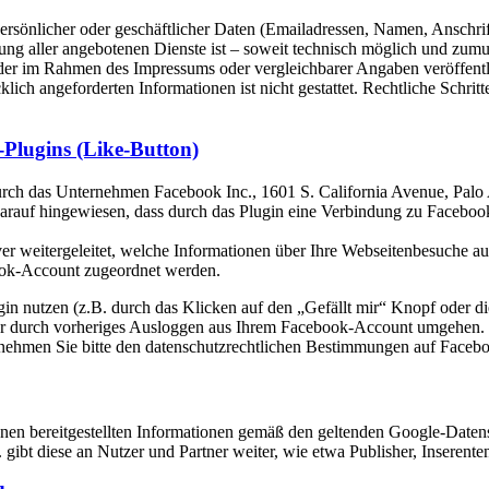
rsönlicher oder geschäftlicher Daten (Emailadressen, Namen, Anschrifte
lung aller angebotenen Dienste ist – soweit technisch möglich und zu
 der im Rahmen des Impressums oder vergleichbarer Angaben veröffent
lich angeforderten Informationen ist nicht gestattet. Rechtliche Schri
Plugins (Like-Button)
rch das Unternehmen Facebook Inc., 1601 S. California Avenue, Palo 
it darauf hingewiesen, dass durch das Plugin eine Verbindung zu Faceb
 weitergeleitet, welche Informationen über Ihre Webseitenbesuche au
ook-Account zugeordnet werden.
gin nutzen (z.B. durch das Klicken auf den „Gefällt mir“ Knopf oder
nur durch vorheriges Ausloggen aus Ihrem Facebook-Account umgehen.
nehmen Sie bitte den datenschutzrechtlichen Bestimmungen auf Faceb
en bereitgestellten Informationen gemäß den geltenden Google-Datens
 gibt diese an Nutzer und Partner weiter, wie etwa Publisher, Inserent