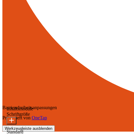
Barrierefreiheitsanpassungen
Inhaltsmodule
Schriftgröße
Präsentiert von
OneTap
Werkzeugleiste ausblenden
Standard