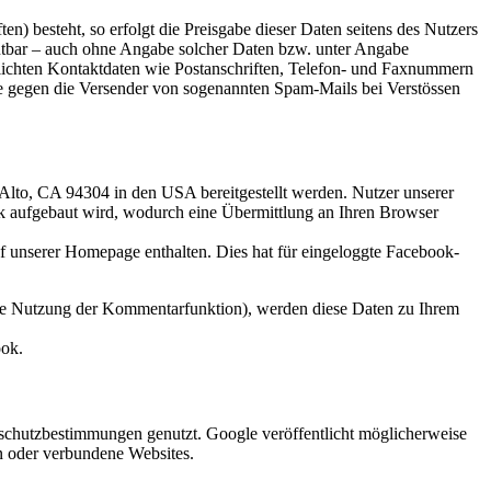
n) besteht, so erfolgt die Preisgabe dieser Daten seitens des Nutzers
mutbar – auch ohne Angabe solcher Daten bzw. unter Angabe
lichten Kontaktdaten wie Postanschriften, Telefon- und Faxnummern
tte gegen die Versender von sogenannten Spam-Mails bei Verstössen
Alto, CA 94304 in den USA bereitgestellt werden. Nutzer unserer
ook aufgebaut wird, wodurch eine Übermittlung an Ihren Browser
f unserer Homepage enthalten. Dies hat für eingeloggte Facebook-
 die Nutzung der Kommentarfunktion), werden diese Daten zu Ihrem
ook.
chutzbestimmungen genutzt. Google veröffentlicht möglicherweise
en oder verbundene Websites.