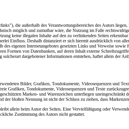
inks”), die außerhalb des Verantwortungsbereiches des Autors liegen, 
chnisch möglich und zumutbar wäre, die Nutzung im Falle rechtswidrige
tzung keine illegalen Inhalte auf den zu verlinkenden Seiten erkennbar
rlei Einfluss. Deshalb distanziert er sich hiermit ausdrücklich von allen
halb des eigenen Internetangebotes gesetzten Links und Verweise sowie
ren Formen von Datenbanken, auf deren Inhalt externe Schreibzugriffe m
olcherart dargebotener Informationen entstehen, haftet allein der Anbi
 verwendeten Bilder, Grafiken, Tondokumente, Videosequenzen und Texte 
freie Grafiken, Tondokumente, Videosequenzen und Texte zurückzugre
te geschützten Marken- und Warenzeichen unterliegen uneingeschränkt
nd der bloßen Nennung ist nicht der Schluss zu ziehen, dass Markenzeic
e bleibt allein beim Autor der Seiten. Eine Vervielfältigung oder Ver
ckliche Zustimmung des Autors nicht gestattet.