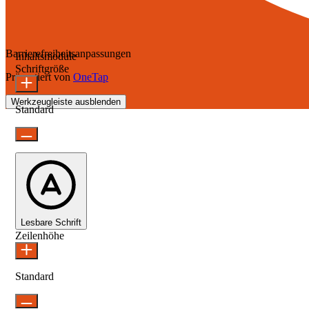
Barrierefreiheitsanpassungen
Inhaltsmodule
Schriftgröße
Präsentiert von
OneTap
Werkzeugleiste ausblenden
Standard
Lesbare Schrift
Zeilenhöhe
Standard